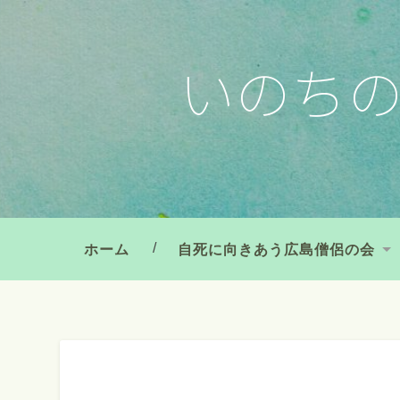
いのち
ホーム
自死に向きあう広島僧侶の会